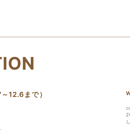
香食楽」
TION
7～12.6まで）
W
2
2