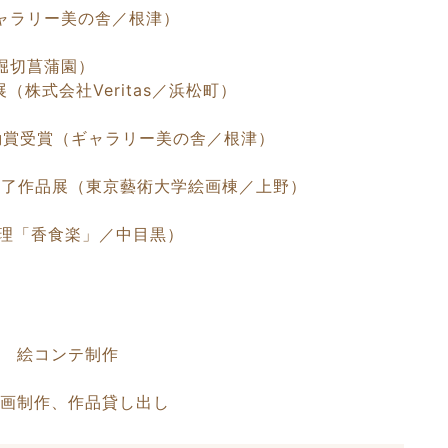
ャラリー美の舎／根津）
h／堀切菖蒲園）
ループ展（株式会社Veritas／浜松町）
奨励賞受賞（ギャラリー美の舎／根津）
修了作品展（東京藝術大学絵画棟／上野）
膳料理「香食楽」／中目黒）
」 絵コンテ制作
絵画制作、作品貸し出し