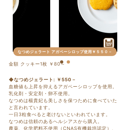
なつめジェラート アガペーシロップ使用￥５５０－
金額 クッキー1枚 ￥80～
◆なつめジェラート: ￥550－
血糖値も上昇を抑えるアガペーシロップを使用。
乳化剤・安定剤・卵不使用。
なつめは楊貴妃も美しさを保つために食べていた
と言われています。
一日3粒食べると老けないといわれています。
なつめは信頼のあるへルシアスから購入。
農薬、化学肥料不使用（CNAS有機栽培認定）、